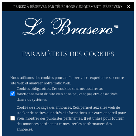
PENSEZ À RÉSERVER PAR
TÉLÉPHONE (UNIQUEMENT)
RÉSERVER
PARAMÈTRES DES COOKIES
Nous utilisons des cookies pour améliorer votre expérience sur notre
site Web et analyser notre trafic Web.
Cookies obligatoires
:
Ces cookies sont nécessaires au
fonctionnement du site web et ne peuvent pas être désactivés
dans nos systèmes.
Cookie de stockage des annonces
:
Cela permet aux sites web de
stocker de petites quantités d'informations sur votre appareil pour
vous montrer des publicités pertinentes. Il est utilisé pour fournir
des annonces pertinentes et mesurer les performances des
annonces.