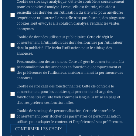
Cookie de stockage analytique
:
Cette clé contrôle le consentement
pour les cookies d'analyse. Lorsqu'elle est fournie, elle aide à
recueillir des données sur l'utilisation du site web pour améliorer
l'expérience utilisateur. Lorsqu'elle n'est pas fournie, des pings sans
cookies sont envoyés à la solution d'analyse, rendant les visites
anonymes.
Cookie de données utilisateur publicitaire
:
Cette clé régit le
consentement à l'utilisation des données fournies par l'utilisateur
dans la publicité. Elle inclut l'utilisation pour le ciblage des
annonces.
Personnalisation des annonces
:
Cette clé gère le consentement à la
personnalisation des annonces en fonction du comportement et
des préférences de l'utilisateur, améliorant ainsi la pertinence des
annonces.
Cookie de stockage des fonctionnalités
:
Cette clé contrôle le
consentement pour les cookies qui prennent en charge des
fonctionnalités du site web comme la langue, la mise en page et
d'autres préférences fonctionnelles.
Cookie de stockage de personnalisation
:
Cette clé contrôle le
consentement pour stocker des paramètres de personnalisation
utilisés pour adapter le contenu et l'expérience à vos préférences.
CONFIRMER LES CHOIX