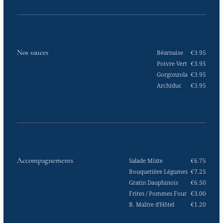
Nos sauces
Béarnaise
€3.95
Poivre Vert
€3.95
Gorgonzola
€3.95
Archiduc
€3.95
Accompagnements
Salade Mixte
€6.75
Bouquetière Légumes
€7.25
Gratin Dauphinois
€6.50
Frites / Pommes Four
€3.00
B. Maître d'Hôtel
€1.20