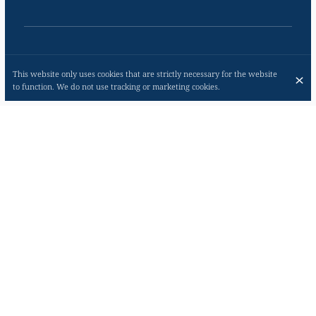
Les Poissons
This website only uses cookies that are strictly necessary for the website
to function. We do not use tracking or marketing cookies.
Duo de Solettes Meunières
€28.50
Pommes Persillées
Pavé de Saumon d'Écosse Grillé
€28.75
Sauce Vierge, Pommes Rissolées