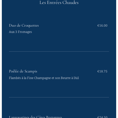
Les Entrées Chaudes
Duo de Croquettes
€16.00
Aux 3 Fromages
Poêlée de Scampis
€18.75
Flambés à la Fine Champagne et son Beurre à l'Ail
Langoustines des Côtes Bretonnes
€24.50